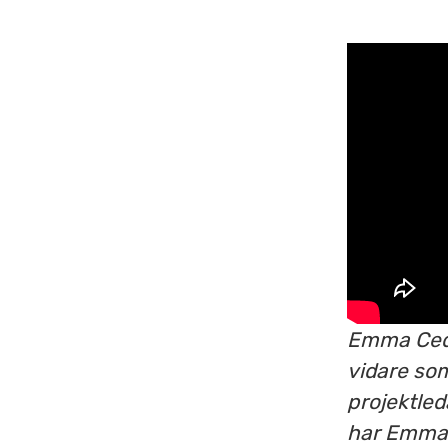
Emma Cede
vidare so
projektled
har Emma o