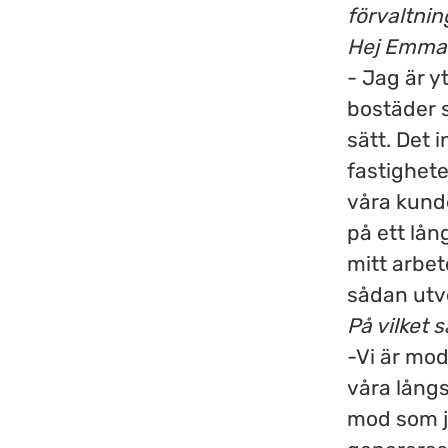
förvaltnin
Hej Emma! 
- Jag är y
bostäder s
sätt. Det 
fastighete
våra kund
på ett lång
mitt arbet
sådan utv
På vilket 
-Vi är mod
våra långs
mod som j