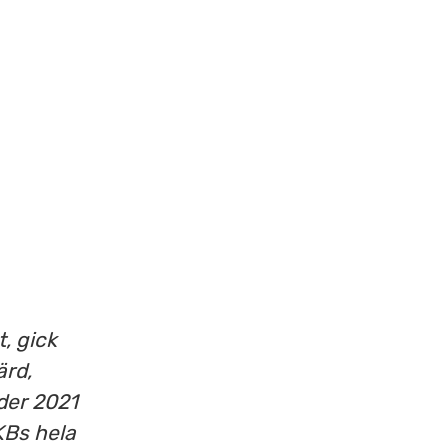
, gick
ärd,
nder 2021
KBs hela