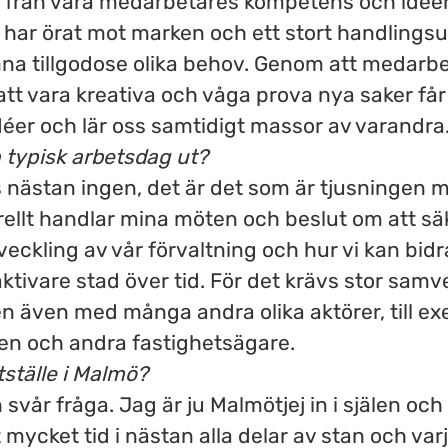
 från våra medarbetares kompetens och idéer
 har örat mot marken och ett stort handling
nna tillgodose olika behov. Genom att medarb
tt vara kreativa och våga prova nya saker få
idéer och lär oss samtidigt massor av varandra
 typisk arbetsdag ut?
s nästan ingen, det är det som är tjusningen 
ellt handlar mina möten och beslut om att sä
veckling av vår förvaltning och hur vi kan bidra
ktivare stad över tid. För det krävs stor sam
n även med många andra olika aktörer, till e
en och andra fastighetsägare.
itställe i Malmö?
n svår fråga. Jag är ju Malmötjej in i själen och
mycket tid i nästan alla delar av stan och va