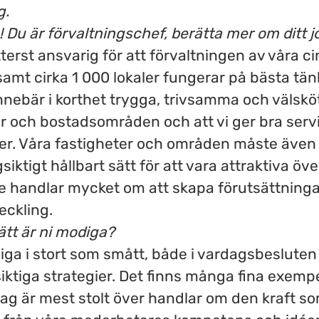
g.
Du är förvaltningschef, berätta mer om ditt j
tterst ansvarig för att förvaltningen av våra c
amt cirka 1 000 lokaler fungerar på bästa tä
innebär i korthet trygga, trivsamma och välskö
r och bostadsområden och att vi ger bra servic
er. Våra fastigheter och områden måste även
siktigt hållbart sätt för att vara attraktiva öve
e handlar mycket om att skapa förutsättninga
eckling.
sätt är ni modiga?
iga i stort som smått, både i vardagsbesluten
iktiga strategier. Det finns många fina exemp
ag är mest stolt över handlar om den kraft s