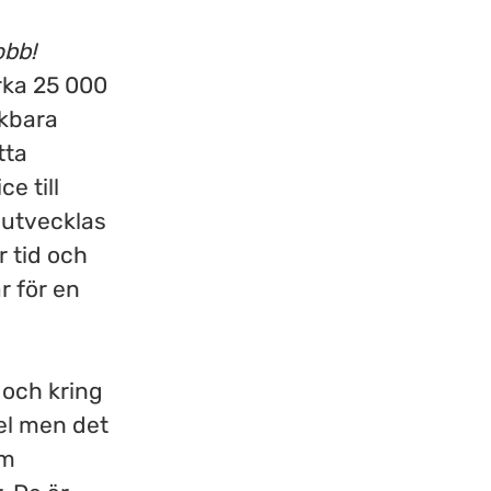
obb!
irka 25 000
nkbara
tta
e till
 utvecklas
r tid och
r för en
 och kring
el men det
om