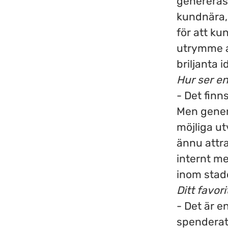
genereras
kundnära,
för att ku
utrymme a
briljanta 
Hur ser en
- Det finn
Men gener
möjliga ut
ännu attra
internt me
inom stad
Ditt favor
- Det är e
spenderat 