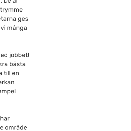
. De är
sutrymme
etarna ges
r vi många
.
med jobbet!
kra bästa
 till en
verkan
xempel
 har
rje område