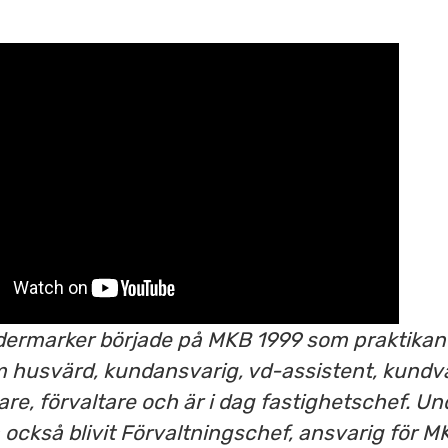
rmarker började på MKB 1999 som praktikant
m husvärd, kundansvarig, vd-assistent, kundv
are, förvaltare och är i dag fastighetschef. U
ckså blivit Förvaltningschef, ansvarig för M