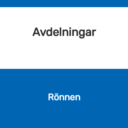
Avdelningar
Affärsutveckling
Nyproduktion
Rönnen