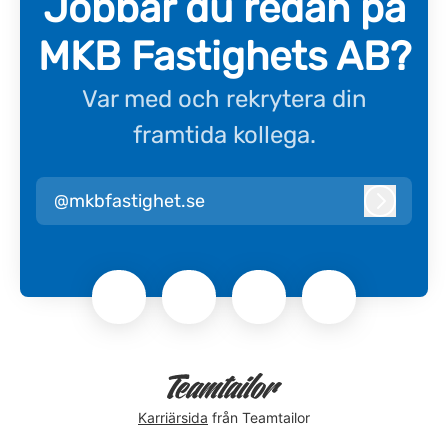
Jobbar du redan på
MKB Fastighets AB?
Var med och rekrytera din
framtida kollega.
@mkbfastighet.se
Logga i
Karriärsida
från Teamtailor