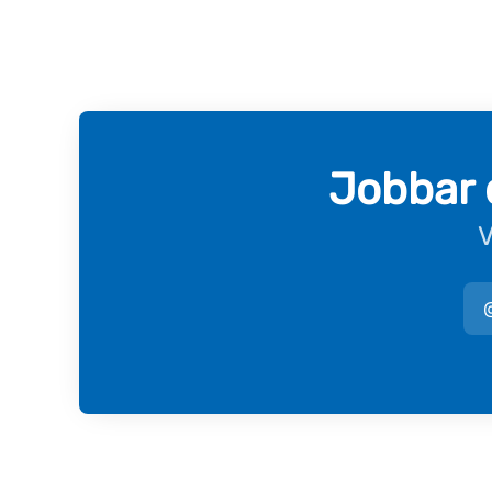
Jobbar 
V