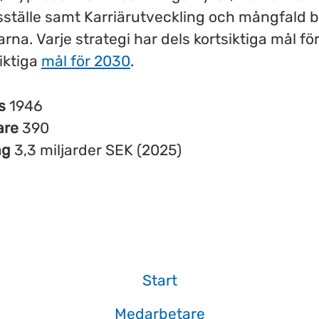
sställe samt Karriärutveckling och mångfald 
na. Varje strategi har dels kortsiktiga mål för 
iktiga
mål för 2030
.
es
1946
are
390
ng
3,3 miljarder SEK (2025)
Start
Medarbetare