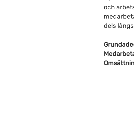
och arbet
medarbetar
dels långs
Grundad
Medarbet
Omsättni