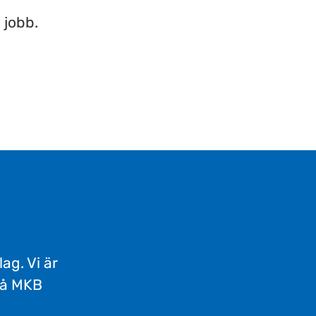
 jobb.
ag. Vi är
på MKB