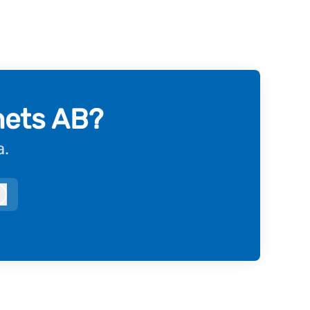
hets AB?
a.
Logga in