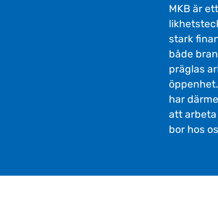
MKB är ett
likhetste
stark fina
både bran
präglas ar
öppenhet. 
har därme
att arbet
bor hos os