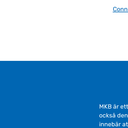
Conn
MKB är ett
också den
innebär at