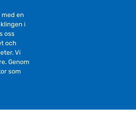
h med en
klingen i
s oss
et och
ter. Vi
are. Genom
kor som