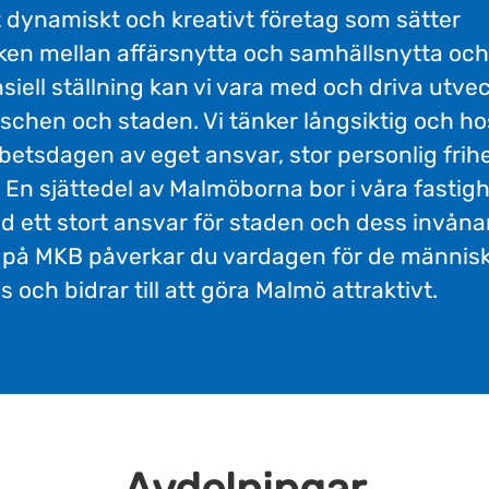
 dynamiskt och kreativt företag som sätter
cken mellan affärsnytta och samhällsnytta oc
nsiell ställning kan vi vara med och driva utvec
schen och staden. Vi tänker långsiktig och ho
betsdagen av eget ansvar, stor personlig frih
En sjättedel av Malmöborna bor i våra fastighe
d ett stort ansvar för staden och dess invån
a på MKB påverkar du vardagen för de männis
s och bidrar till att göra Malmö attraktivt.