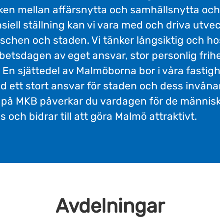
cken mellan affärsnytta och samhällsnytta oc
nsiell ställning kan vi vara med och driva utvec
schen och staden. Vi tänker långsiktig och ho
betsdagen av eget ansvar, stor personlig frih
En sjättedel av Malmöborna bor i våra fastighe
d ett stort ansvar för staden och dess invån
a på MKB påverkar du vardagen för de männis
s och bidrar till att göra Malmö attraktivt.
Avdelningar