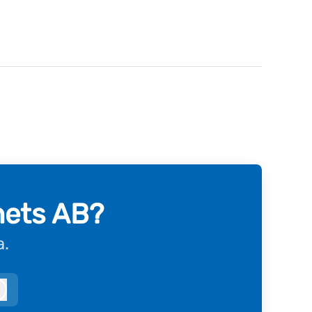
hets AB?
a.
Logga in