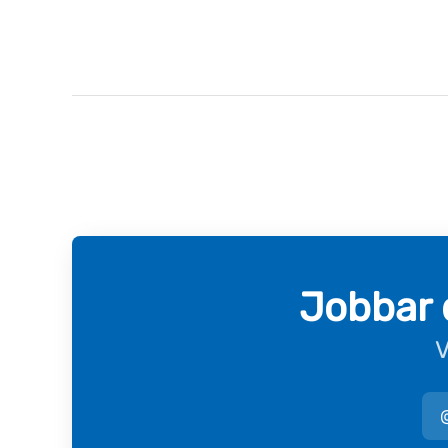
Jobbar 
V