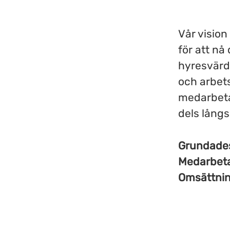
Vår vision
för att nå 
hyresvärd,
och arbet
medarbetar
dels långs
Grundad
Medarbet
Omsättni