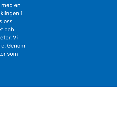
h med en
klingen i
s oss
et och
ter. Vi
are. Genom
kor som