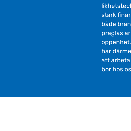
likhetste
stark fina
både bran
präglas ar
öppenhet. 
har därme
att arbet
bor hos os