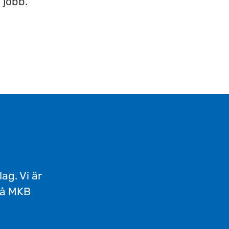
 jobb.
ag. Vi är
på MKB