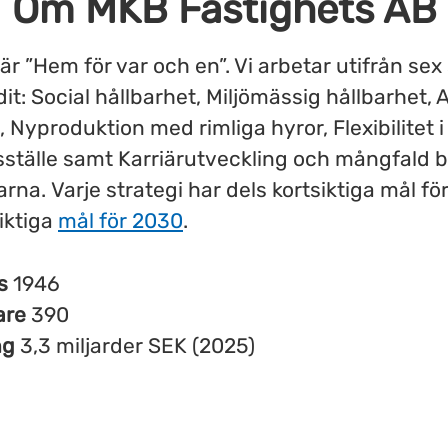
Om MKB Fastighets AB
 är ”Hem för var och en”. Vi arbetar utifrån sex
dit: Social hållbarhet, Miljömässig hållbarhet, A
 Nyproduktion med rimliga hyror, Flexibilitet i
sställe samt Karriärutveckling och mångfald 
na. Varje strategi har dels kortsiktiga mål för 
iktiga
mål för 2030
.
es
1946
are
390
ng
3,3 miljarder SEK (2025)